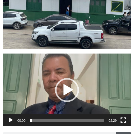
Tocador
de
vídeo
00:00
02:29