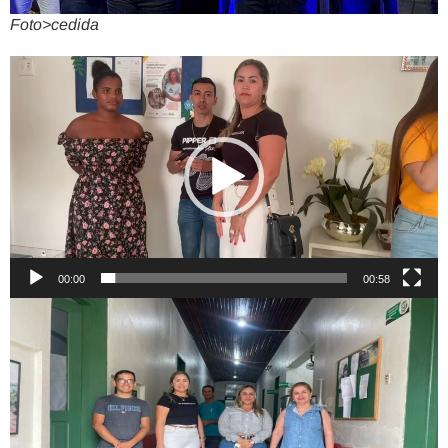
Foto>cedida
00:00
00:58