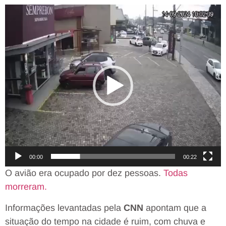
Tocador
de
vídeo
00:00
00:22
O avião era ocupado por dez pessoas.
Todas
morreram.
Informações levantadas pela
CNN
apontam que a
situação do tempo na cidade é ruim, com chuva e