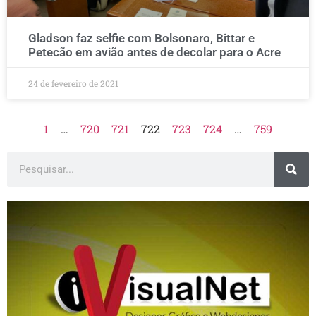
Gladson faz selfie com Bolsonaro, Bittar e
Petecão em avião antes de decolar para o Acre
24 de fevereiro de 2021
1
…
720
721
722
723
724
…
759